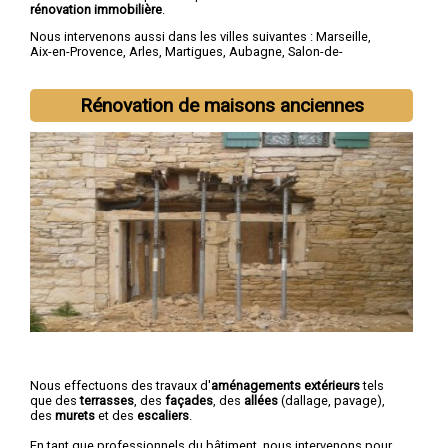
rénovation immobilière
.
Nous intervenons aussi dans les villes suivantes :
Marseille
,
Aix-en-Provence
,
Arles
,
Martigues
,
Aubagne
,
Salon-de-
Provence
,
Istres
,
La Ciotat
,
Vitrolles
,
Marignane
Rénovation de maisons anciennes
Nous effectuons des travaux d'
aménagements extérieurs
tels
que des
terrasses
, des
façades
, des
allées
(dallage, pavage),
des
murets
et des
escaliers
.
En tant que professionnels du bâtiment, nous intervenons pour