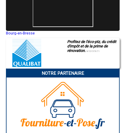
- Entreprise de rénovation immobilière à Mollégès
- Entreprise de rénovation immobilière à Charleval
- Entreprise de rénovation immobilière à Alleins
- Entreprise de rénovation immobilière à Saintes-Maries-de-la-Mer
- Entreprise de rénovation immobilière à Maillane
- Entreprise de rénovation immobilière à Saint-Étienne-du-Grès
- Entreprise de rénovation immobilière à Le Tholonet
Bourg-en-Bresse
Saint-Quentin
- Entreprise de rénovation immobilière à Cadolive
Profitez de l'éco-ptz, du crédit
Montluçon
- Entreprise de rénovation immobilière à Châteauneuf-le-Rouge
d'impôt et de la prime de
Manosque
- Entreprise de rénovation immobilière à Maussane-les-Alpilles
rénovation.
Gap
N°E157671
- Entreprise de rénovation immobilière à Puyloubier
Nice
- Entreprise de rénovation immobilière à Eygalières
Annonay
Charleville-Mézières
- Entreprise de rénovation immobilière à Belcodène
Pamiers
- Entreprise de rénovation immobilière à Lamanon
NOTRE PARTENAIRE
Troyes
- Entreprise de rénovation immobilière à Aureille
Narbonne
- Entreprise de rénovation immobilière à Boulbon
Rodez
- Entreprise de rénovation immobilière à Vernègues
Marseille
Caen
- Entreprise de rénovation immobilière à Paradou
Aurillac
- Entreprise de rénovation immobilière à Cornillon-Confoux
Angoulême
- Entreprise de rénovation immobilière à Saint-Marc-Jaumegarde
La Rochelle
- Entreprise de rénovation immobilière à Saint-Paul-lès-Durance
Bourges
- Entreprise de rénovation immobilière à Vauvenargues
Brive-la-Gaillarde
Dijon
- Entreprise de rénovation immobilière à Verquières
Saint-Brieuc
- Entreprise de rénovation immobilière à La Barben
Guéret
- Entreprise de rénovation immobilière à Beaurecueil
Périgueux