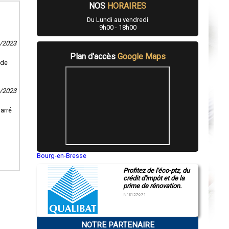
NOS
HORAIRES
Du Lundi au vendredi
9h00 - 18h00
4/2023
Plan d'accès
Google Maps
 de
8/2023
arré
Bourg-en-Bresse
Saint-Quentin
Profitez de l'éco-ptz, du
Montluçon
crédit d'impôt et de la
Manosque
prime de rénovation.
Gap
Nice
N°E157671
Annonay
Charleville-Mézières
Pamiers
NOTRE PARTENAIRE
Troyes