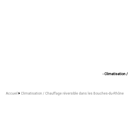
- Climatisation 
- Climatisation / C
- Climatisatio
- Climatisation 
Accueil
Climatisation / Chauffage réversible dans les Bouches-du-Rhône
- Climatisation
- Climatisatio
- Climatisation / Ch
- Climatisation 
- Climatisation 
- Climatisation 
- Climatisation