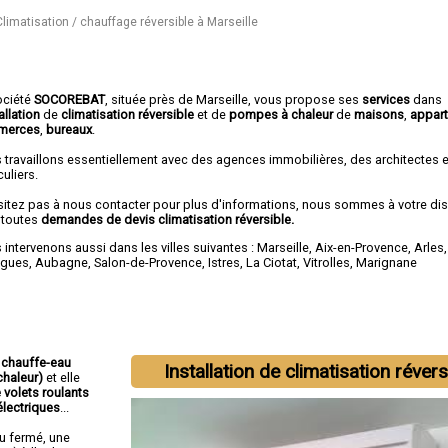
Climatisation / chauffage réversible à Marseille
ociété
SOCOREBAT
, située près de Marseille, vous propose ses
services
dans
allation
de
climatisation réversible
et de
pompes à chaleur
de
maisons
,
appar
merces
,
bureaux
.
 travaillons essentiellement avec des agences immobilières, des architectes 
culiers.
sitez pas à nous contacter pour plus d'informations, nous sommes à votre di
 toutes
demandes de devis climatisation réversible.
intervenons aussi dans les villes suivantes :
Marseille
,
Aix-en-Provence
,
Arles
,
igues
,
Aubagne
,
Salon-de-Provence
,
Istres
,
La Ciotat
,
Vitrolles
,
Marignane
:
chauffe-eau
Installation de climatisation révers
haleur)
et elle
e volets roulants
électriques
...
u fermé, une