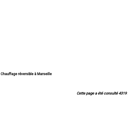
/ Chauffage réversible à Marseille
hauffage réversible à Aix-en-Provence
n / Chauffage réversible à Arles
/ Chauffage réversible à Martigues
Cette page a été consulté 4319 f
 / Chauffage réversible à Aubagne
n / Chauffage réversible à Istres
auffage réversible à Salon-de-Provence
/ Chauffage réversible à Vitrolles
/ Chauffage réversible à Marignane
/ Chauffage réversible à La Ciotat
 / Chauffage réversible à Miramas