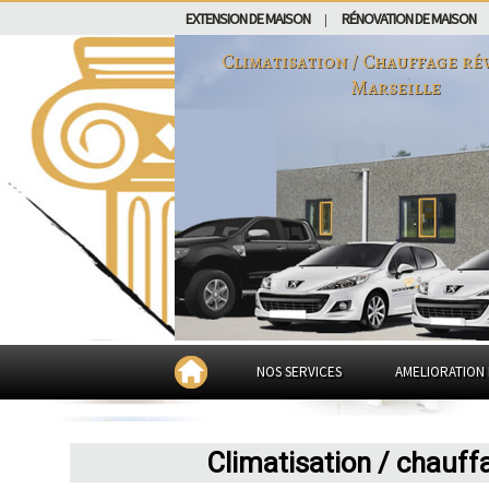
EXTENSION DE MAISON
RÉNOVATION DE MAISON
|
Climatisation / Chauffage rév
Marseille
NOS SERVICES
AMELIORATION 
Climatisation / chauff