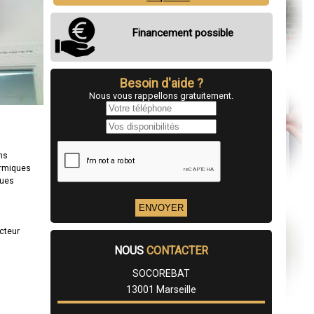
Financement possible
Besoin d'aide ?
Nous vous rappellons gratuitement.
ns
ermiques
ques
cteur
NOUS
CONTACTER
SOCOREBAT
13001 Marseille