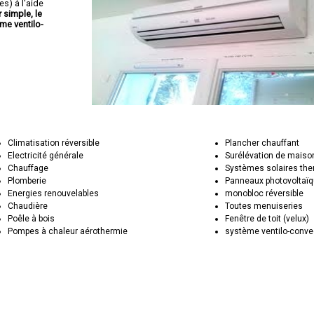
s) à l'aide
r simple, le
me ventilo-
Climatisation réversible
Plancher chauffant
Electricité générale
Surélévation de maiso
Chauffage
Systèmes solaires th
Plomberie
Panneaux photovoltaï
Energies renouvelables
monobloc réversible
Chaudière
Toutes menuiseries
Poêle à bois
Fenêtre de toit (velux)
Pompes à chaleur aérothermie
système ventilo-conve