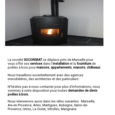
La société
SOCOREBAT
se déplace près de Marseille pour
vous offrir ses
services
dans l'
installation
et la
fourniture
de
poêles à bois pour
maisons
,
appartements
,
manoirs
,
châteaux
.
Nous travaillons essentiellement avec des agences
immobilières, des architectes et des particuliers.
N'hésitez pas à nous contacter pour plus d'informations, nous
sommes à votre disposition pour toutes
demandes de devis
poêles à bois.
Nous intervenons aussi dans les villes suivantes :
Marseille
,
Aix-en-Provence
,
Arles
,
Martigues
,
Aubagne
,
Salon-de-
Provence
,
Istres
,
La Ciotat
,
Vitrolles
,
Marignane