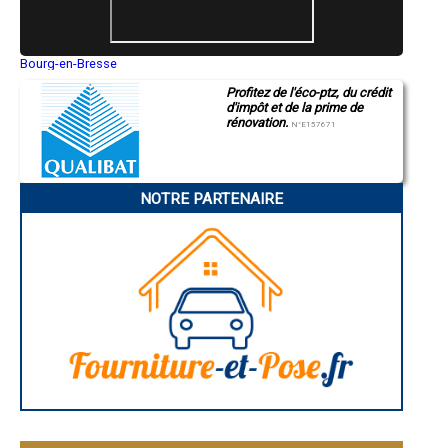
- Entreprise d'isolation des combles à Ceyreste
- Entreprise d'isolation des combles à Jouques
- Entreprise d'isolation des combles à Gréasque
- Entreprise d'isolation des combles à Barbentane
Bourg-en-Bresse
Saint-Quentin
- Entreprise d'isolation des combles à Graveson
Profitez de l'éco-ptz, du crédit
Montluçon
- Entreprise d'isolation des combles à Meyrargues
d'impôt et de la prime de
Manosque
- Entreprise d'isolation des combles à Fontvieille
rénovation.
Gap
N°E157671
- Entreprise d'isolation des combles à Coudoux
Nice
- Entreprise d'isolation des combles à Saint-Andiol
Annonay
Charleville-Mézières
- Entreprise d'isolation des combles à Saint-Savournin
Pamiers
- Entreprise d'isolation des combles à Mouriès
NOTRE PARTENAIRE
Troyes
- Entreprise d'isolation des combles à Peynier
Narbonne
- Entreprise d'isolation des combles à Orgon
Rodez
- Entreprise d'isolation des combles à Plan-d'Orgon
Marseille
Caen
- Entreprise d'isolation des combles à La Destrousse
Aurillac
- Entreprise d'isolation des combles à Mollégès
Angoulême
- Entreprise d'isolation des combles à Charleval
La Rochelle
- Entreprise d'isolation des combles à Alleins
Bourges
- Entreprise d'isolation des combles à Saintes-Maries-de-la-Mer
Brive-la-Gaillarde
Dijon
- Entreprise d'isolation des combles à Maillane
Saint-Brieuc
- Entreprise d'isolation des combles à Saint-Étienne-du-Grès
Guéret
- Entreprise d'isolation des combles à Le Tholonet
Périgueux
- Entreprise d'isolation des combles à Cadolive
Besançon
- Entreprise d'isolation des combles à Châteauneuf-le-Rouge
Valence
Évreux
- Entreprise d'isolation des combles à Maussane-les-Alpilles