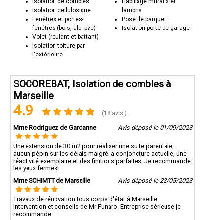
Isolation de combles
Habillage muraux et
Isolation cellulosique
lambris
Fenêtres et portes-
Pose de parquet
fenêtres (bois, alu, pvc)
Isolation porte de garage
Volet (roulant et battant)
Isolation toiture par
l'extérieure
SOCOREBAT, Isolation de combles à
Marseille
4.9
(18 avis )
Mme Rodriguez de Gardanne
Avis déposé le 01/09/2023
Une extension de 30 m2 pour réaliser une suite parentale,
aucun pépin sur les délais malgré la conjoncture actuelle, une
réactivité exemplaire et des finitions parfaites. Je recommande
les yeux fermés!
Mme SCHIMTT de Marseille
Avis déposé le 22/05/2023
Travaux de rénovation tous corps d'état à Marseille.
Intervention et conseils de Mr Funaro. Entreprise sérieuse je
recommande.